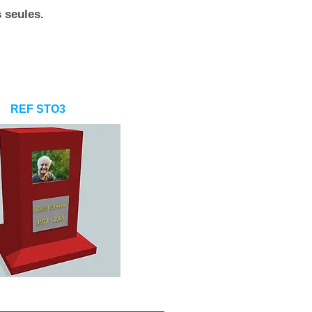
s
seules.
REF STO3