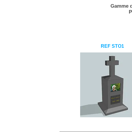
Gamme d
P
REF STO1