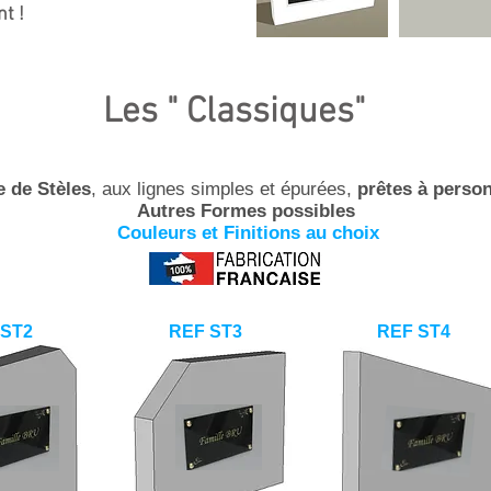
nt
!
Les " Classiques"
de Stèles
, aux lignes simples et épurées,
prêtes
à person
Autres Formes possibles
Couleurs et Finitions au choix
 ST2
REF ST3
REF ST4