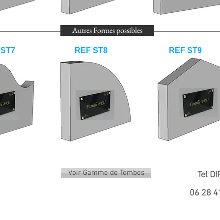
Autres Formes possibles
 ST7
REF ST8
REF ST9
Voir Gamme de Tombes
Tel D
06 28 4