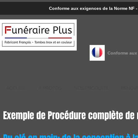
Conforme aux exigences de la Norme NF - L
Premier Concep
de Monuments Funér
"Le Funéraire Autrement"
Conforme aux 
ACCUEIL
A PROPOS
NOS PRODUITS
RENOVA
Exemple de Procédure complète de r