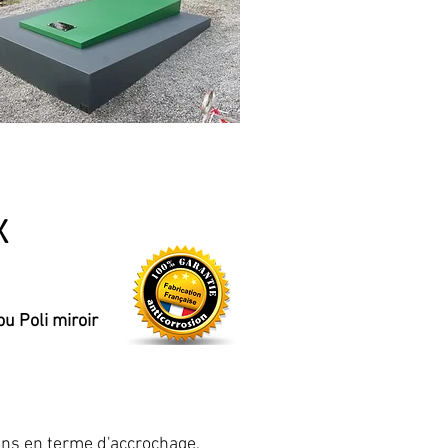
X
ou Poli miroir
ons en terme d'accrochage.