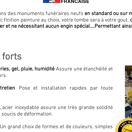
uons des monuments funéraires neufs
e
n standard ou sur
 finition peinture au choix, votre tombe sera à votre gout,
er et ne
nécessitant
aucun engin spécial....
Permettant ainsi
 forts
ries, gel, pluie, humidité
A
ssure une étanchéité et
urs.
tretien
Pose et installation rapides par toute
L'acier inoxydable assure une très grande solidité
 soucis de déformation.
x
Un grand choix de formes et de couleurs, simples