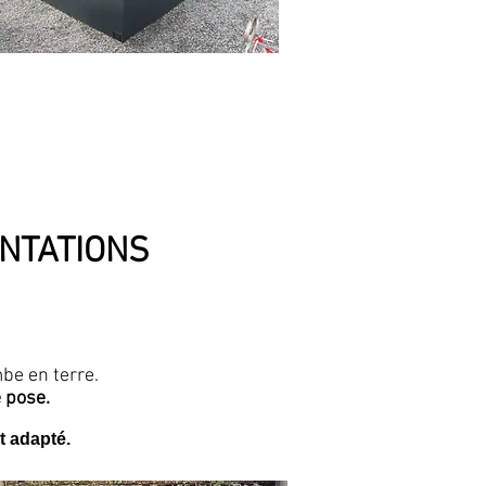
ANTATIONS
be en terre.
 pose.
t adapté.