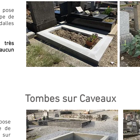
 pose
pe de
dalles
très
 aucun
Tombes sur Caveaux
pose
e de
 sur