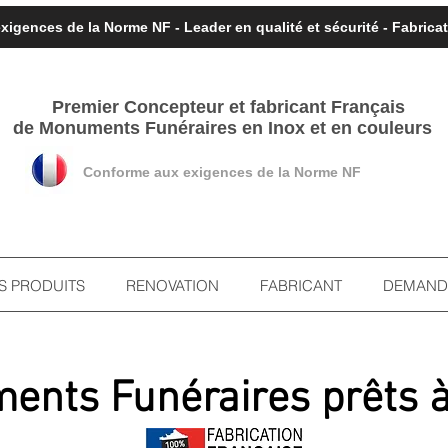
igences de la Norme NF - Leader en qualité et sécurité - Fabric
Premier Concepteur et fabricant
Français
de Monuments Funéraires en Inox et en couleurs
Conforme aux exigences de la Norme NF
S PRODUITS
RENOVATION
FABRICANT
DEMANDE
ents Funéraires p
rêts
à